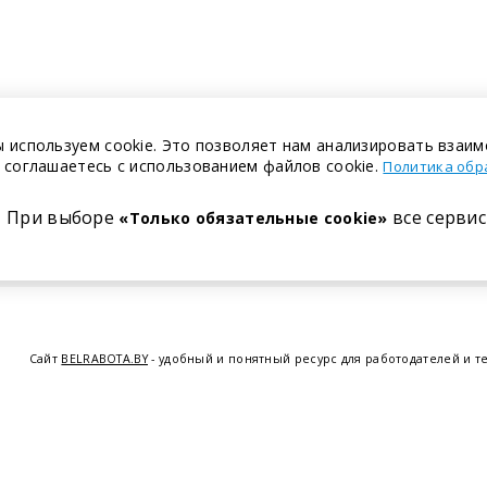
 используем cookie. Это позволяет нам анализировать взаим
 соглашаетесь с использованием файлов cookie.
Политика обр
При выборе
все сервис
«Только обязательные cookie»
Сайт
BELRABOTA.BY
- удобный и понятный ресурс для работодателей и т
предоставляем возможность найти работу в Минске по всей Беларуси, 
курсов по освоению новых специальностей и повышению квалификации с
Витебске
,
Гомеле
,
Гродно
,
Могил