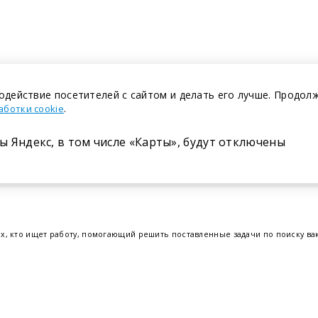
одействие посетителей с сайтом и делать его лучше. Продол
.
аботки cookie
ы Яндекс, в том числе «Карты», будут отключены
Размещение в газете
ех, кто ищет работу, помогающий решить поставленные задачи по поиску в
т.е. получить актуальную информацию по вакантным рабочим местам и резю
отрудников. Свежие вакансии для женщин и мужчин на сегодня от ведущих
еве
,
Бресте
и других регионах Беларуси, квалифицированная и оперативная