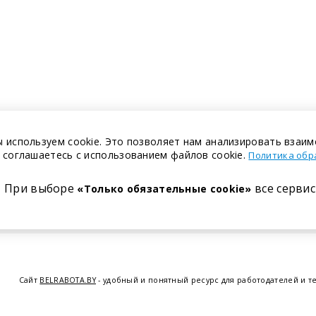
 используем cookie. Это позволяет нам анализировать взаим
 соглашаетесь с использованием файлов cookie.
Политика обр
При выборе
все сервис
«Только обязательные cookie»
Сайт
BELRABOTA.BY
- удобный и понятный ресурс для работодателей и т
предоставляем возможность найти работу в Минске по всей Беларуси, 
курсов по освоению новых специальностей и повышению квалификации с