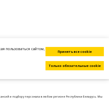
жая пользоваться сайтом,
Принять все cookie
Только обязательные cookie
акансий и подбору персонала в любом регионе Республики Беларусь. Мы
ме, а также размещаем объявления о проведении семинаров, тренингов,
 предприятий и резюме от потенциальных сотрудников,
работа в Минске
,