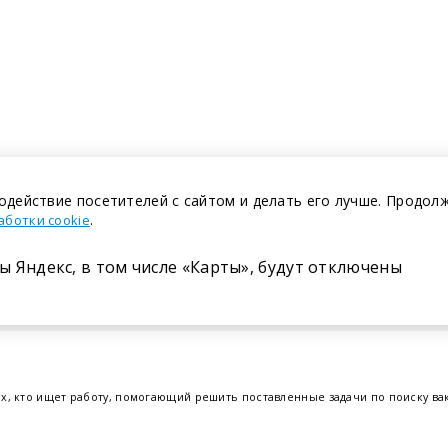
одействие посетителей с сайтом и делать его лучше. Продол
.
аботки cookie
ы Яндекс, в том числе «Карты», будут отключены
Размещение в газете
ех, кто ищет работу, помогающий решить поставленные задачи по поиску в
т.е. получить актуальную информацию по вакантным рабочим местам и резю
отрудников. Свежие вакансии для женщин и мужчин на сегодня от ведущих