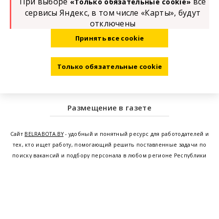
При выборе
все
«Только обязательные cookie»
сервисы Яндекс, в том числе «Карты», будут
отключены
Принять все cookie
Только обязательные cookie
Размещение в газете
Сайт
BELRABOTA.BY
- удобный и понятный ресурс для работодателей и
тех, кто ищет работу, помогающий решить поставленные задачи по
поиску вакансий и подбору персонала в любом регионе Республики
Беларусь. Мы предоставляем возможность найти работу в Минске по
всей Беларуси, т.е. получить актуальную информацию по вакантным
рабочим местам и резюме, а также размещаем объявления о
проведении семинаров, тренингов, курсов по освоению новых
специальностей и повышению квалификации сотрудников. Свежие