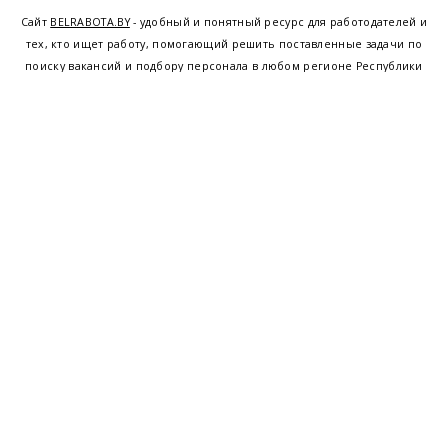
Сайт
BELRABOTA.BY
- удобный и понятный ресурс для работодателей и
тех, кто ищет работу, помогающий решить поставленные задачи по
поиску вакансий и подбору персонала в любом регионе Республики
Беларусь. Мы предоставляем возможность найти работу в Минске по
всей Беларуси, т.е. получить актуальную информацию по вакантным
рабочим местам и резюме, а также размещаем объявления о
проведении семинаров, тренингов, курсов по освоению новых
специальностей и повышению квалификации сотрудников. Свежие
вакансии для женщин и мужчин на сегодня от ведущих предприятий и
резюме от потенциальных сотрудников,
работа в Минске
,
Витебске
,
Гомеле
,
Гродно
,
Могилеве
,
Бресте
и других регионах Беларуси,
квалифицированная и оперативная поддержка - это все
BELRABOTA.by
Наш
© 2001—2026
Belmeta.com
партнер
Belrabota.by
Пользовательское
соглашение