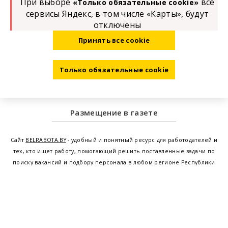
При выборе
все
«Только обязательные cookie»
сервисы Яндекс, в том числе «Карты», будут
отключены
Принять все cookie
Только обязательные cookie
Размещение в газете
Сайт
BELRABOTA.BY
- удобный и понятный ресурс для работодателей и
тех, кто ищет работу, помогающий решить поставленные задачи по
поиску вакансий и подбору персонала в любом регионе Республики
Беларусь. Мы предоставляем возможность найти работу в Минске по
всей Беларуси, т.е. получить актуальную информацию по вакантным
рабочим местам и резюме, а также размещаем объявления о
проведении семинаров, тренингов, курсов по освоению новых
специальностей и повышению квалификации сотрудников. Свежие