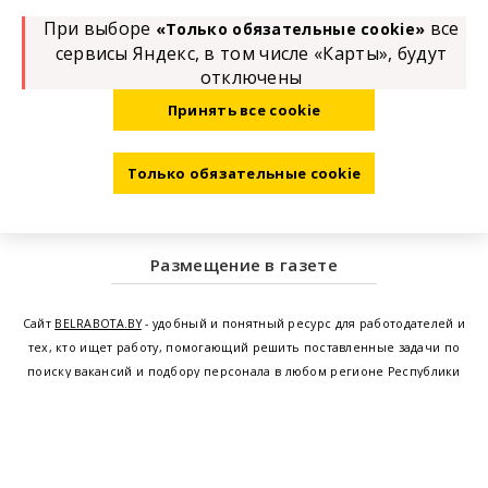
При выборе
все
«Только обязательные cookie»
сервисы Яндекс, в том числе «Карты», будут
отключены
Принять все cookie
Только обязательные cookie
Размещение в газете
Сайт
BELRABOTA.BY
- удобный и понятный ресурс для работодателей и
тех, кто ищет работу, помогающий решить поставленные задачи по
поиску вакансий и подбору персонала в любом регионе Республики
Беларусь. Мы предоставляем возможность найти работу в Минске по
всей Беларуси, т.е. получить актуальную информацию по вакантным
рабочим местам и резюме, а также размещаем объявления о
проведении семинаров, тренингов, курсов по освоению новых