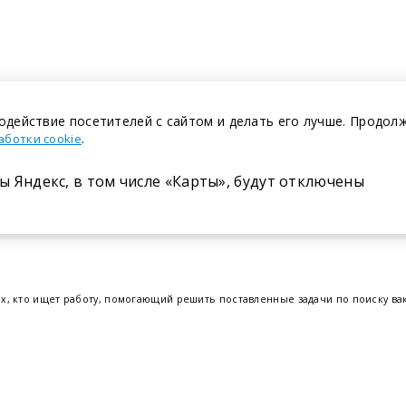
одействие посетителей с сайтом и делать его лучше. Продол
.
аботки cookie
ы Яндекс, в том числе «Карты», будут отключены
Размещение в газете
ех, кто ищет работу, помогающий решить поставленные задачи по поиску в
т.е. получить актуальную информацию по вакантным рабочим местам и резю
отрудников. Свежие вакансии для женщин и мужчин на сегодня от ведущих
еве
,
Бресте
и других регионах Беларуси, квалифицированная и оперативная