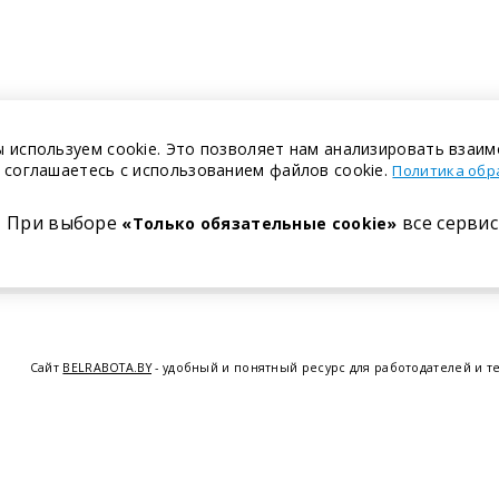
 используем cookie. Это позволяет нам анализировать взаим
 соглашаетесь с использованием файлов cookie.
Политика обр
При выборе
все сервис
«Только обязательные cookie»
Сайт
BELRABOTA.BY
- удобный и понятный ресурс для работодателей и т
предоставляем возможность найти работу в Минске по всей Беларуси, 
курсов по освоению новых специальностей и повышению квалификации с
Витебске
,
Гомеле
,
Гродно
,
Могил