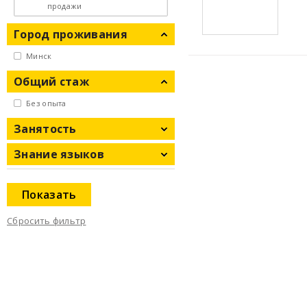
продажи
Город проживания
Минск
Общий стаж
Без опыта
Занятость
Знание языков
Показать
Сбросить фильтр