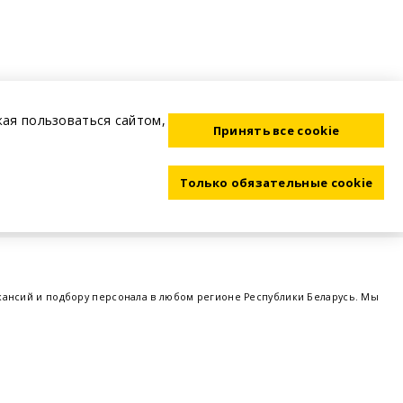
жая пользоваться сайтом,
Принять все cookie
Только обязательные cookie
акансий и подбору персонала в любом регионе Республики Беларусь. Мы
ме, а также размещаем объявления о проведении семинаров, тренингов,
 предприятий и резюме от потенциальных сотрудников,
работа в Минске
,
 поддержка - это все
BELRABOTA.by