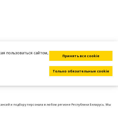
жая пользоваться сайтом,
Принять все cookie
Только обязательные cookie
акансий и подбору персонала в любом регионе Республики Беларусь. Мы
ме, а также размещаем объявления о проведении семинаров, тренингов,
 предприятий и резюме от потенциальных сотрудников,
работа в Минске
,