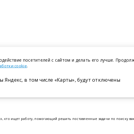
одействие посетителей с сайтом и делать его лучше. Продол
.
аботки cookie
ы Яндекс, в том числе «Карты», будут отключены
Размещение в газете
ех, кто ищет работу, помогающий решить поставленные задачи по поиску в
т.е. получить актуальную информацию по вакантным рабочим местам и резю
отрудников. Свежие вакансии для женщин и мужчин на сегодня от ведущих