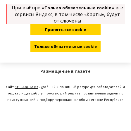
При выборе
все
«Только обязательные cookie»
сервисы Яндекс, в том числе «Карты», будут
отключены
Принять все cookie
Только обязательные cookie
Размещение в газете
Сайт
BELRABOTA.BY
- удобный и понятный ресурс для работодателей и
тех, кто ищет работу, помогающий решить поставленные задачи по
поиску вакансий и подбору персонала в любом регионе Республики
Беларусь. Мы предоставляем возможность найти работу в Минске по
всей Беларуси, т.е. получить актуальную информацию по вакантным
рабочим местам и резюме, а также размещаем объявления о
проведении семинаров, тренингов, курсов по освоению новых