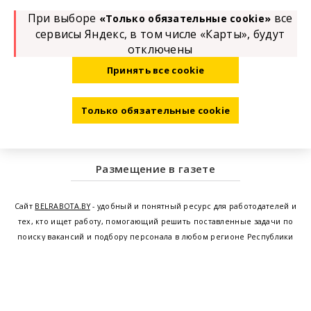
При выборе
все
«Только обязательные cookie»
сервисы Яндекс, в том числе «Карты», будут
отключены
Принять все cookie
Только обязательные cookie
Размещение в газете
Сайт
BELRABOTA.BY
- удобный и понятный ресурс для работодателей и
тех, кто ищет работу, помогающий решить поставленные задачи по
поиску вакансий и подбору персонала в любом регионе Республики
Беларусь. Мы предоставляем возможность найти работу в Минске по
всей Беларуси, т.е. получить актуальную информацию по вакантным
рабочим местам и резюме, а также размещаем объявления о
проведении семинаров, тренингов, курсов по освоению новых