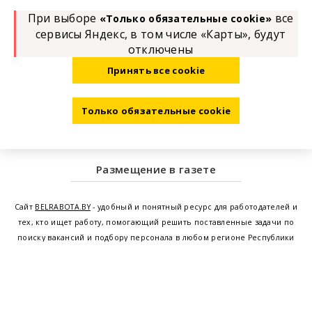
При выборе
все
«Только обязательные cookie»
сервисы Яндекс, в том числе «Карты», будут
отключены
Принять все cookie
Только обязательные cookie
Размещение в газете
Сайт
BELRABOTA.BY
- удобный и понятный ресурс для работодателей и
тех, кто ищет работу, помогающий решить поставленные задачи по
поиску вакансий и подбору персонала в любом регионе Республики
Беларусь. Мы предоставляем возможность найти работу в Минске по
всей Беларуси, т.е. получить актуальную информацию по вакантным
рабочим местам и резюме, а также размещаем объявления о
проведении семинаров, тренингов, курсов по освоению новых