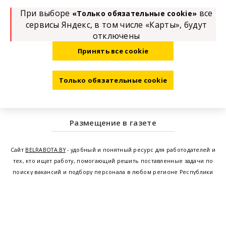
При выборе
все
«Только обязательные cookie»
сервисы Яндекс, в том числе «Карты», будут
отключены
Принять все cookie
Только обязательные cookie
Размещение в газете
Сайт
BELRABOTA.BY
- удобный и понятный ресурс для работодателей и
тех, кто ищет работу, помогающий решить поставленные задачи по
поиску вакансий и подбору персонала в любом регионе Республики
Беларусь. Мы предоставляем возможность найти работу в Минске по
всей Беларуси, т.е. получить актуальную информацию по вакантным
рабочим местам и резюме, а также размещаем объявления о
проведении семинаров, тренингов, курсов по освоению новых