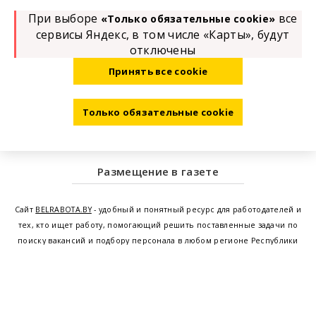
При выборе
все
«Только обязательные cookie»
сервисы Яндекс, в том числе «Карты», будут
отключены
Принять все cookie
Только обязательные cookie
Размещение в газете
Сайт
BELRABOTA.BY
- удобный и понятный ресурс для работодателей и
тех, кто ищет работу, помогающий решить поставленные задачи по
поиску вакансий и подбору персонала в любом регионе Республики
Беларусь. Мы предоставляем возможность найти работу в Минске по
всей Беларуси, т.е. получить актуальную информацию по вакантным
рабочим местам и резюме, а также размещаем объявления о
проведении семинаров, тренингов, курсов по освоению новых