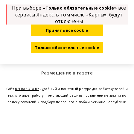
При выборе
все
«Только обязательные cookie»
сервисы Яндекс, в том числе «Карты», будут
отключены
Принять все cookie
Только обязательные cookie
Размещение в газете
Сайт
BELRABOTA.BY
- удобный и понятный ресурс для работодателей и
тех, кто ищет работу, помогающий решить поставленные задачи по
поиску вакансий и подбору персонала в любом регионе Республики
Беларусь. Мы предоставляем возможность найти работу в Минске по
всей Беларуси, т.е. получить актуальную информацию по вакантным
рабочим местам и резюме, а также размещаем объявления о
проведении семинаров, тренингов, курсов по освоению новых