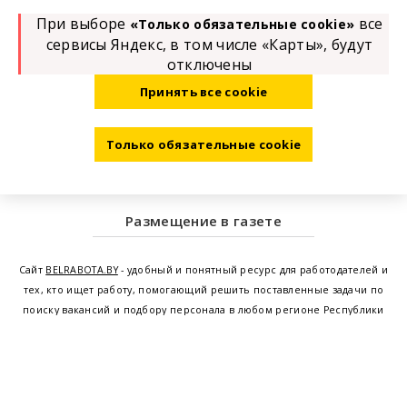
При выборе
все
«Только обязательные cookie»
сервисы Яндекс, в том числе «Карты», будут
отключены
Принять все cookie
Только обязательные cookie
Размещение в газете
Сайт
BELRABOTA.BY
- удобный и понятный ресурс для работодателей и
тех, кто ищет работу, помогающий решить поставленные задачи по
поиску вакансий и подбору персонала в любом регионе Республики
Беларусь. Мы предоставляем возможность найти работу в Минске по
всей Беларуси, т.е. получить актуальную информацию по вакантным
рабочим местам и резюме, а также размещаем объявления о
проведении семинаров, тренингов, курсов по освоению новых