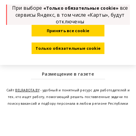
При выборе
все
«Только обязательные cookie»
сервисы Яндекс, в том числе «Карты», будут
отключены
Принять все cookie
Только обязательные cookie
Размещение в газете
Сайт
BELRABOTA.BY
- удобный и понятный ресурс для работодателей и
тех, кто ищет работу, помогающий решить поставленные задачи по
поиску вакансий и подбору персонала в любом регионе Республики
Беларусь. Мы предоставляем возможность найти работу в Минске по
всей Беларуси, т.е. получить актуальную информацию по вакантным
рабочим местам и резюме, а также размещаем объявления о
проведении семинаров, тренингов, курсов по освоению новых