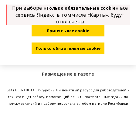
При выборе
все
«Только обязательные cookie»
сервисы Яндекс, в том числе «Карты», будут
отключены
Принять все cookie
Только обязательные cookie
Размещение в газете
Сайт
BELRABOTA.BY
- удобный и понятный ресурс для работодателей и
тех, кто ищет работу, помогающий решить поставленные задачи по
поиску вакансий и подбору персонала в любом регионе Республики
Беларусь. Мы предоставляем возможность найти работу в Минске по
всей Беларуси, т.е. получить актуальную информацию по вакантным
рабочим местам и резюме, а также размещаем объявления о
проведении семинаров, тренингов, курсов по освоению новых