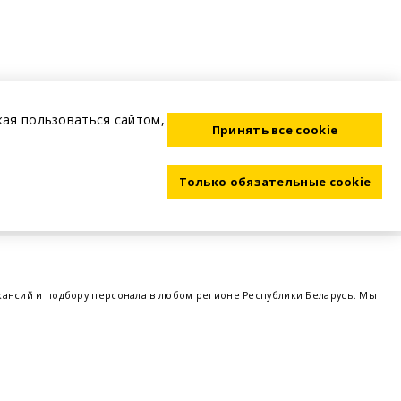
жая пользоваться сайтом,
Принять все cookie
Только обязательные cookie
акансий и подбору персонала в любом регионе Республики Беларусь. Мы
ме, а также размещаем объявления о проведении семинаров, тренингов,
 предприятий и резюме от потенциальных сотрудников,
работа в Минске
,
 поддержка - это все
BELRABOTA.by