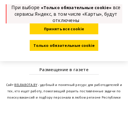
При выборе
все
«Только обязательные cookie»
сервисы Яндекс, в том числе «Карты», будут
отключены
Принять все cookie
Только обязательные cookie
Размещение в газете
Сайт
BELRABOTA.BY
- удобный и понятный ресурс для работодателей и
тех, кто ищет работу, помогающий решить поставленные задачи по
поиску вакансий и подбору персонала в любом регионе Республики
Беларусь. Мы предоставляем возможность найти работу в Минске по
всей Беларуси, т.е. получить актуальную информацию по вакантным
рабочим местам и резюме, а также размещаем объявления о
проведении семинаров, тренингов, курсов по освоению новых