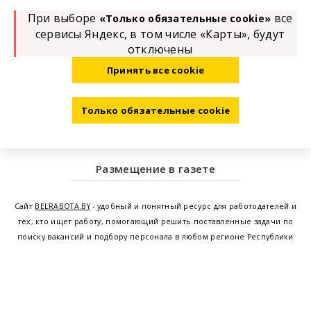
При выборе
все
«Только обязательные cookie»
сервисы Яндекс, в том числе «Карты», будут
отключены
Принять все cookie
Только обязательные cookie
Размещение в газете
Сайт
BELRABOTA.BY
- удобный и понятный ресурс для работодателей и
тех, кто ищет работу, помогающий решить поставленные задачи по
поиску вакансий и подбору персонала в любом регионе Республики
Беларусь. Мы предоставляем возможность найти работу в Минске по
всей Беларуси, т.е. получить актуальную информацию по вакантным
рабочим местам и резюме, а также размещаем объявления о
проведении семинаров, тренингов, курсов по освоению новых