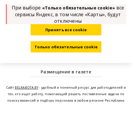
При выборе
все
«Только обязательные cookie»
сервисы Яндекс, в том числе «Карты», будут
отключены
Принять все cookie
Только обязательные cookie
Размещение в газете
Сайт
BELRABOTA.BY
- удобный и понятный ресурс для работодателей и
тех, кто ищет работу, помогающий решить поставленные задачи по
поиску вакансий и подбору персонала в любом регионе Республики
Беларусь. Мы предоставляем возможность найти работу в Минске по
всей Беларуси, т.е. получить актуальную информацию по вакантным
рабочим местам и резюме, а также размещаем объявления о
проведении семинаров, тренингов, курсов по освоению новых