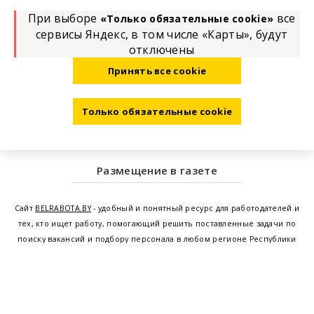
При выборе
все
«Только обязательные cookie»
сервисы Яндекс, в том числе «Карты», будут
отключены
Принять все cookie
Только обязательные cookie
Размещение в газете
Сайт
BELRABOTA.BY
- удобный и понятный ресурс для работодателей и
тех, кто ищет работу, помогающий решить поставленные задачи по
поиску вакансий и подбору персонала в любом регионе Республики
Беларусь. Мы предоставляем возможность найти работу в Минске по
всей Беларуси, т.е. получить актуальную информацию по вакантным
рабочим местам и резюме, а также размещаем объявления о
проведении семинаров, тренингов, курсов по освоению новых