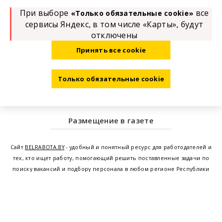
При выборе
все
«Только обязательные cookie»
сервисы Яндекс, в том числе «Карты», будут
отключены
Принять все cookie
Только обязательные cookie
Размещение в газете
Сайт
BELRABOTA.BY
- удобный и понятный ресурс для работодателей и
тех, кто ищет работу, помогающий решить поставленные задачи по
поиску вакансий и подбору персонала в любом регионе Республики
Беларусь. Мы предоставляем возможность найти работу в Минске по
всей Беларуси, т.е. получить актуальную информацию по вакантным
рабочим местам и резюме, а также размещаем объявления о
проведении семинаров, тренингов, курсов по освоению новых