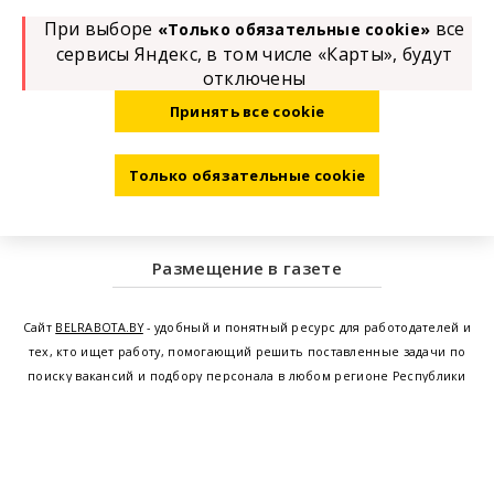
При выборе
все
«Только обязательные cookie»
сервисы Яндекс, в том числе «Карты», будут
отключены
Принять все cookie
Только обязательные cookie
Размещение в газете
Сайт
BELRABOTA.BY
- удобный и понятный ресурс для работодателей и
тех, кто ищет работу, помогающий решить поставленные задачи по
поиску вакансий и подбору персонала в любом регионе Республики
Беларусь. Мы предоставляем возможность найти работу в Минске по
всей Беларуси, т.е. получить актуальную информацию по вакантным
рабочим местам и резюме, а также размещаем объявления о
проведении семинаров, тренингов, курсов по освоению новых