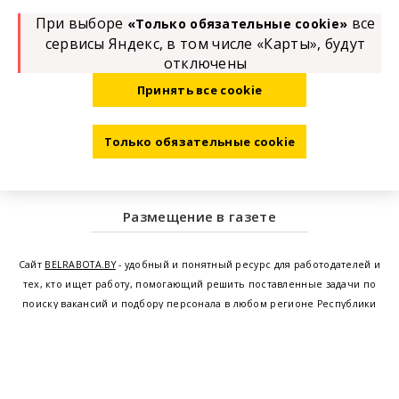
При выборе
все
«Только обязательные cookie»
сервисы Яндекс, в том числе «Карты», будут
отключены
Принять все cookie
Только обязательные cookie
Размещение в газете
Сайт
BELRABOTA.BY
- удобный и понятный ресурс для работодателей и
тех, кто ищет работу, помогающий решить поставленные задачи по
поиску вакансий и подбору персонала в любом регионе Республики
Беларусь. Мы предоставляем возможность найти работу в Минске по
всей Беларуси, т.е. получить актуальную информацию по вакантным
рабочим местам и резюме, а также размещаем объявления о
проведении семинаров, тренингов, курсов по освоению новых