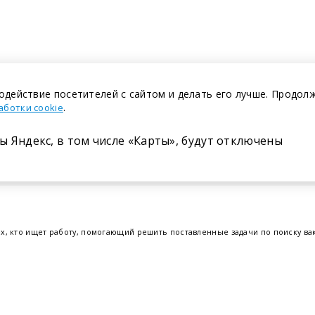
одействие посетителей с сайтом и делать его лучше. Продол
.
аботки cookie
ы Яндекс, в том числе «Карты», будут отключены
Размещение в газете
ех, кто ищет работу, помогающий решить поставленные задачи по поиску в
т.е. получить актуальную информацию по вакантным рабочим местам и резю
отрудников. Свежие вакансии для женщин и мужчин на сегодня от ведущих
еве
,
Бресте
и других регионах Беларуси, квалифицированная и оперативная