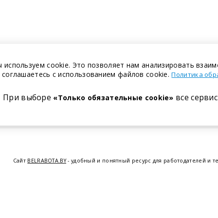
 используем cookie. Это позволяет нам анализировать взаим
 соглашаетесь с использованием файлов cookie.
Политика обр
При выборе
все сервис
«Только обязательные cookie»
Сайт
BELRABOTA.BY
- удобный и понятный ресурс для работодателей и т
предоставляем возможность найти работу в Минске по всей Беларуси, 
курсов по освоению новых специальностей и повышению квалификации с
Витебске
,
Гомеле
,
Гродно
,
Могил