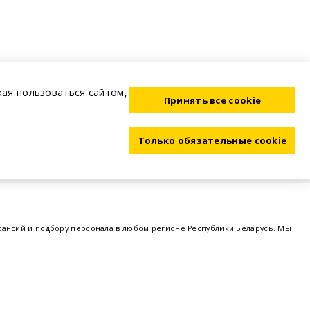
жая пользоваться сайтом,
Принять все cookie
Только обязательные cookie
акансий и подбору персонала в любом регионе Республики Беларусь. Мы
ме, а также размещаем объявления о проведении семинаров, тренингов,
 предприятий и резюме от потенциальных сотрудников,
работа в Минске
,
 поддержка - это все
BELRABOTA.by