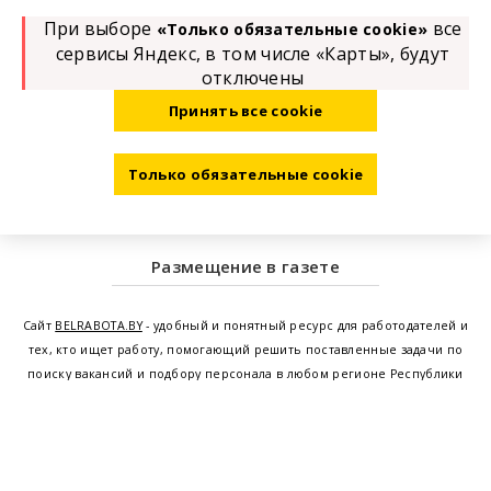
При выборе
все
«Только обязательные cookie»
сервисы Яндекс, в том числе «Карты», будут
отключены
Принять все cookie
Только обязательные cookie
Размещение в газете
Сайт
BELRABOTA.BY
- удобный и понятный ресурс для работодателей и
тех, кто ищет работу, помогающий решить поставленные задачи по
поиску вакансий и подбору персонала в любом регионе Республики
Беларусь. Мы предоставляем возможность найти работу в Минске по
всей Беларуси, т.е. получить актуальную информацию по вакантным
рабочим местам и резюме, а также размещаем объявления о
проведении семинаров, тренингов, курсов по освоению новых