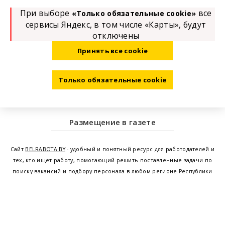
При выборе
все
«Только обязательные cookie»
сервисы Яндекс, в том числе «Карты», будут
отключены
Принять все cookie
Только обязательные cookie
Размещение в газете
Сайт
BELRABOTA.BY
- удобный и понятный ресурс для работодателей и
тех, кто ищет работу, помогающий решить поставленные задачи по
поиску вакансий и подбору персонала в любом регионе Республики
Беларусь. Мы предоставляем возможность найти работу в Минске по
всей Беларуси, т.е. получить актуальную информацию по вакантным
рабочим местам и резюме, а также размещаем объявления о
проведении семинаров, тренингов, курсов по освоению новых