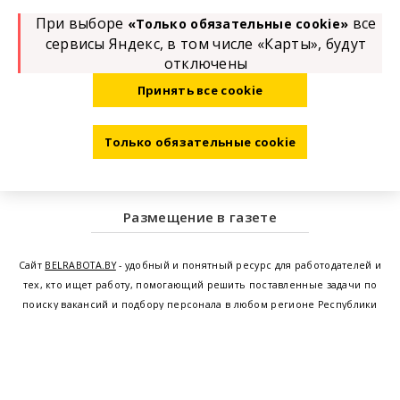
При выборе
все
«Только обязательные cookie»
сервисы Яндекс, в том числе «Карты», будут
отключены
Принять все cookie
Только обязательные cookie
Размещение в газете
Сайт
BELRABOTA.BY
- удобный и понятный ресурс для работодателей и
тех, кто ищет работу, помогающий решить поставленные задачи по
поиску вакансий и подбору персонала в любом регионе Республики
Беларусь. Мы предоставляем возможность найти работу в Минске по
всей Беларуси, т.е. получить актуальную информацию по вакантным
рабочим местам и резюме, а также размещаем объявления о
проведении семинаров, тренингов, курсов по освоению новых