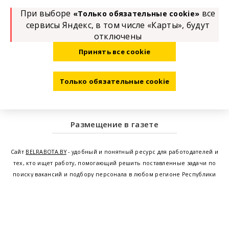
При выборе
все
«Только обязательные cookie»
сервисы Яндекс, в том числе «Карты», будут
отключены
Принять все cookie
Только обязательные cookie
Размещение в газете
Сайт
BELRABOTA.BY
- удобный и понятный ресурс для работодателей и
тех, кто ищет работу, помогающий решить поставленные задачи по
поиску вакансий и подбору персонала в любом регионе Республики
Беларусь. Мы предоставляем возможность найти работу в Минске по
всей Беларуси, т.е. получить актуальную информацию по вакантным
рабочим местам и резюме, а также размещаем объявления о
проведении семинаров, тренингов, курсов по освоению новых