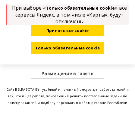
При выборе
все
«Только обязательные cookie»
сервисы Яндекс, в том числе «Карты», будут
отключены
Принять все cookie
Только обязательные cookie
Размещение в газете
Сайт
BELRABOTA.BY
- удобный и понятный ресурс для работодателей и
тех, кто ищет работу, помогающий решить поставленные задачи по
поиску вакансий и подбору персонала в любом регионе Республики
Беларусь. Мы предоставляем возможность найти работу в Минске по
всей Беларуси, т.е. получить актуальную информацию по вакантным
рабочим местам и резюме, а также размещаем объявления о
проведении семинаров, тренингов, курсов по освоению новых