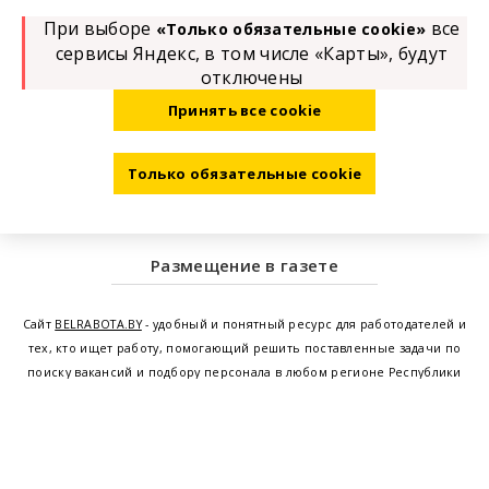
При выборе
все
«Только обязательные cookie»
сервисы Яндекс, в том числе «Карты», будут
отключены
Принять все cookie
Только обязательные cookie
Размещение в газете
Сайт
BELRABOTA.BY
- удобный и понятный ресурс для работодателей и
тех, кто ищет работу, помогающий решить поставленные задачи по
поиску вакансий и подбору персонала в любом регионе Республики
Беларусь. Мы предоставляем возможность найти работу в Минске по
всей Беларуси, т.е. получить актуальную информацию по вакантным
рабочим местам и резюме, а также размещаем объявления о
проведении семинаров, тренингов, курсов по освоению новых