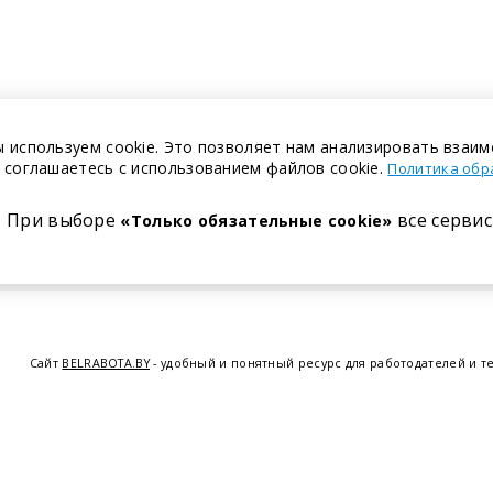
 используем cookie. Это позволяет нам анализировать взаим
 соглашаетесь с использованием файлов cookie.
Политика обр
При выборе
все сервис
«Только обязательные cookie»
Сайт
BELRABOTA.BY
- удобный и понятный ресурс для работодателей и т
предоставляем возможность найти работу в Минске по всей Беларуси, 
курсов по освоению новых специальностей и повышению квалификации с
Витебске
,
Гомеле
,
Гродно
,
Могил