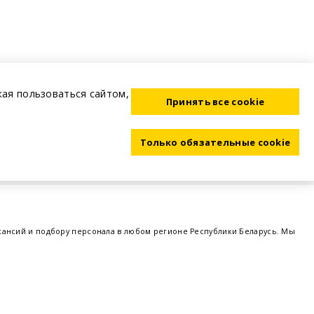
жая пользоваться сайтом,
Принять все cookie
Только обязательные cookie
акансий и подбору персонала в любом регионе Республики Беларусь. Мы
ме, а также размещаем объявления о проведении семинаров, тренингов,
 предприятий и резюме от потенциальных сотрудников,
работа в Минске
,
 поддержка - это все
BELRABOTA.by