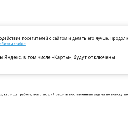
одействие посетителей с сайтом и делать его лучше. Продол
.
аботки cookie
ы Яндекс, в том числе «Карты», будут отключены
Размещение в газете
ех, кто ищет работу, помогающий решить поставленные задачи по поиску в
т.е. получить актуальную информацию по вакантным рабочим местам и резю
отрудников. Свежие вакансии для женщин и мужчин на сегодня от ведущих
еве
,
Бресте
и других регионах Беларуси, квалифицированная и оперативная