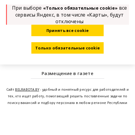
При выборе
все
«Только обязательные cookie»
сервисы Яндекс, в том числе «Карты», будут
отключены
Принять все cookie
Только обязательные cookie
Размещение в газете
Сайт
BELRABOTA.BY
- удобный и понятный ресурс для работодателей и
тех, кто ищет работу, помогающий решить поставленные задачи по
поиску вакансий и подбору персонала в любом регионе Республики
Беларусь. Мы предоставляем возможность найти работу в Минске по
всей Беларуси, т.е. получить актуальную информацию по вакантным
рабочим местам и резюме, а также размещаем объявления о
проведении семинаров, тренингов, курсов по освоению новых