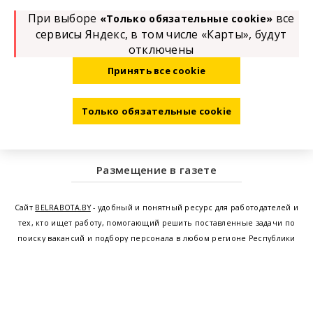
При выборе
все
«Только обязательные cookie»
сервисы Яндекс, в том числе «Карты», будут
отключены
Принять все cookie
Только обязательные cookie
Размещение в газете
Сайт
BELRABOTA.BY
- удобный и понятный ресурс для работодателей и
тех, кто ищет работу, помогающий решить поставленные задачи по
поиску вакансий и подбору персонала в любом регионе Республики
Беларусь. Мы предоставляем возможность найти работу в Минске по
всей Беларуси, т.е. получить актуальную информацию по вакантным
рабочим местам и резюме, а также размещаем объявления о
проведении семинаров, тренингов, курсов по освоению новых