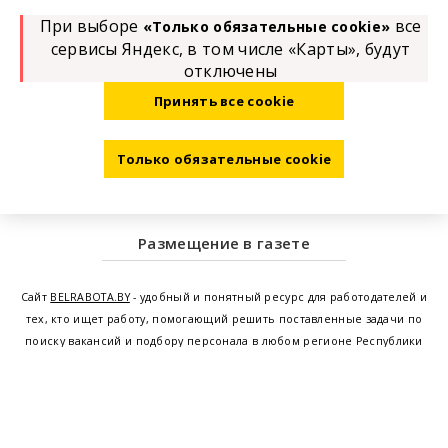
При выборе
все
«Только обязательные cookie»
сервисы Яндекс, в том числе «Карты», будут
отключены
Принять все cookie
Только обязательные cookie
Размещение в газете
Сайт
BELRABOTA.BY
- удобный и понятный ресурс для работодателей и
тех, кто ищет работу, помогающий решить поставленные задачи по
поиску вакансий и подбору персонала в любом регионе Республики
Беларусь. Мы предоставляем возможность найти работу в Минске по
всей Беларуси, т.е. получить актуальную информацию по вакантным
рабочим местам и резюме, а также размещаем объявления о
проведении семинаров, тренингов, курсов по освоению новых