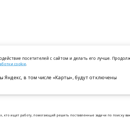
одействие посетителей с сайтом и делать его лучше. Продол
.
аботки cookie
ы Яндекс, в том числе «Карты», будут отключены
Размещение в газете
ех, кто ищет работу, помогающий решить поставленные задачи по поиску в
т.е. получить актуальную информацию по вакантным рабочим местам и резю
отрудников. Свежие вакансии для женщин и мужчин на сегодня от ведущих