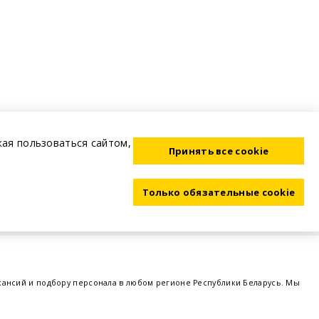
жая пользоваться сайтом,
Принять все cookie
Только обязательные cookie
акансий и подбору персонала в любом регионе Республики Беларусь. Мы
ме, а также размещаем объявления о проведении семинаров, тренингов,
 предприятий и резюме от потенциальных сотрудников,
работа в Минске
,