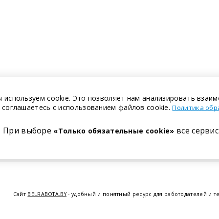
 используем cookie. Это позволяет нам анализировать взаим
 соглашаетесь с использованием файлов cookie.
Политика обр
При выборе
все сервис
«Только обязательные cookie»
Сайт
BELRABOTA.BY
- удобный и понятный ресурс для работодателей и т
предоставляем возможность найти работу в Минске по всей Беларуси, 
курсов по освоению новых специальностей и повышению квалификации с