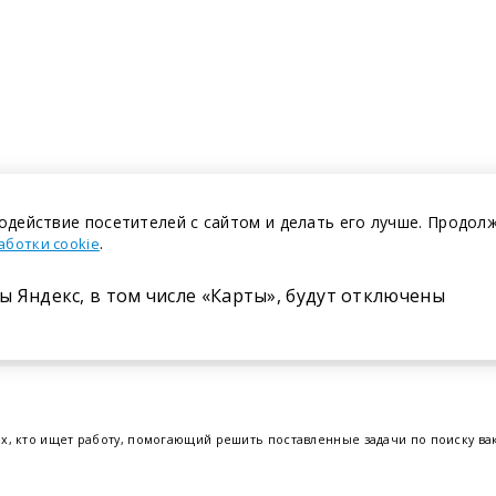
одействие посетителей с сайтом и делать его лучше. Продол
.
аботки cookie
ы Яндекс, в том числе «Карты», будут отключены
Размещение в газете
ех, кто ищет работу, помогающий решить поставленные задачи по поиску в
т.е. получить актуальную информацию по вакантным рабочим местам и резю
отрудников. Свежие вакансии для женщин и мужчин на сегодня от ведущих