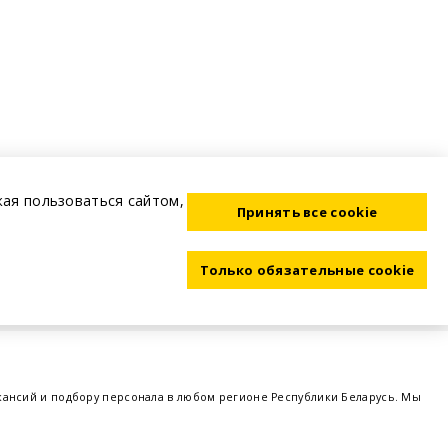
жая пользоваться сайтом,
Принять все cookie
Только обязательные cookie
акансий и подбору персонала в любом регионе Республики Беларусь. Мы
ме, а также размещаем объявления о проведении семинаров, тренингов,
 предприятий и резюме от потенциальных сотрудников,
работа в Минске
,