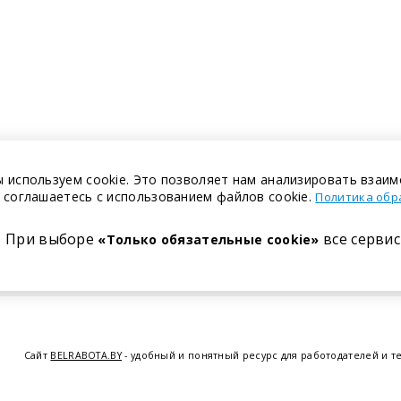
 используем cookie. Это позволяет нам анализировать взаим
 соглашаетесь с использованием файлов cookie.
Политика обр
При выборе
все сервис
«Только обязательные cookie»
Сайт
BELRABOTA.BY
- удобный и понятный ресурс для работодателей и т
предоставляем возможность найти работу в Минске по всей Беларуси, 
курсов по освоению новых специальностей и повышению квалификации с