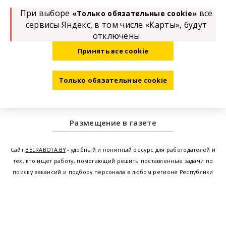
При выборе
все
«Только обязательные cookie»
сервисы Яндекс, в том числе «Карты», будут
отключены
Принять все cookie
Только обязательные cookie
Размещение в газете
Сайт
BELRABOTA.BY
- удобный и понятный ресурс для работодателей и
тех, кто ищет работу, помогающий решить поставленные задачи по
поиску вакансий и подбору персонала в любом регионе Республики
Беларусь. Мы предоставляем возможность найти работу в Минске по
всей Беларуси, т.е. получить актуальную информацию по вакантным
рабочим местам и резюме, а также размещаем объявления о
проведении семинаров, тренингов, курсов по освоению новых