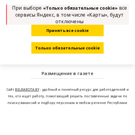
При выборе
все
«Только обязательные cookie»
сервисы Яндекс, в том числе «Карты», будут
отключены
Принять все cookie
Только обязательные cookie
Размещение в газете
Сайт
BELRABOTA.BY
- удобный и понятный ресурс для работодателей и
тех, кто ищет работу, помогающий решить поставленные задачи по
поиску вакансий и подбору персонала в любом регионе Республики
Беларусь. Мы предоставляем возможность найти работу в Минске по
всей Беларуси, т.е. получить актуальную информацию по вакантным
рабочим местам и резюме, а также размещаем объявления о
проведении семинаров, тренингов, курсов по освоению новых