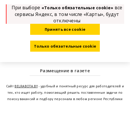
При выборе
все
«Только обязательные cookie»
сервисы Яндекс, в том числе «Карты», будут
отключены
Принять все cookie
Только обязательные cookie
Размещение в газете
Сайт
BELRABOTA.BY
- удобный и понятный ресурс для работодателей и
тех, кто ищет работу, помогающий решить поставленные задачи по
поиску вакансий и подбору персонала в любом регионе Республики
Беларусь. Мы предоставляем возможность найти работу в Минске по
всей Беларуси, т.е. получить актуальную информацию по вакантным
рабочим местам и резюме, а также размещаем объявления о
проведении семинаров, тренингов, курсов по освоению новых