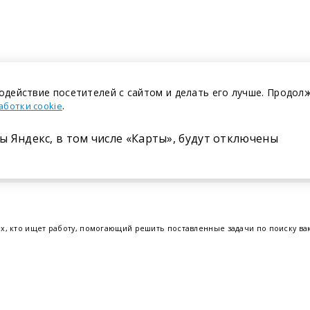
одействие посетителей с сайтом и делать его лучше. Продол
.
аботки cookie
ы Яндекс, в том числе «Карты», будут отключены
Размещение в газете
ех, кто ищет работу, помогающий решить поставленные задачи по поиску в
т.е. получить актуальную информацию по вакантным рабочим местам и резю
отрудников. Свежие вакансии для женщин и мужчин на сегодня от ведущих
еве
,
Бресте
и других регионах Беларуси, квалифицированная и оперативная