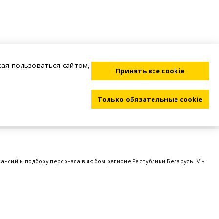
жая пользоваться сайтом,
Принять все cookie
Только обязательные cookie
акансий и подбору персонала в любом регионе Республики Беларусь. Мы
ме, а также размещаем объявления о проведении семинаров, тренингов,
 предприятий и резюме от потенциальных сотрудников,
работа в Минске
,
 поддержка - это все
BELRABOTA.by