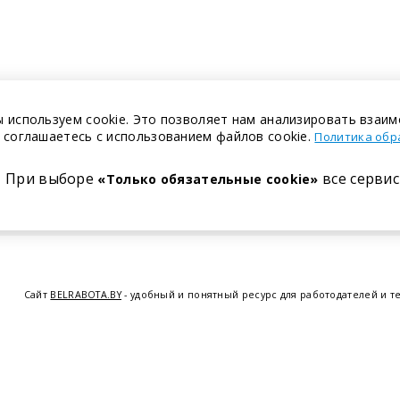
 используем cookie. Это позволяет нам анализировать взаим
 соглашаетесь с использованием файлов cookie.
Политика обр
При выборе
все сервис
«Только обязательные cookie»
Сайт
BELRABOTA.BY
- удобный и понятный ресурс для работодателей и т
предоставляем возможность найти работу в Минске по всей Беларуси, 
курсов по освоению новых специальностей и повышению квалификации с
Витебске
,
Гомеле
,
Гродно
,
Могил