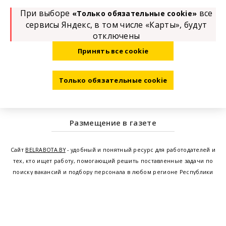
При выборе
все
«Только обязательные cookie»
сервисы Яндекс, в том числе «Карты», будут
отключены
Принять все cookie
Только обязательные cookie
Размещение в газете
Сайт
BELRABOTA.BY
- удобный и понятный ресурс для работодателей и
тех, кто ищет работу, помогающий решить поставленные задачи по
поиску вакансий и подбору персонала в любом регионе Республики
Беларусь. Мы предоставляем возможность найти работу в Минске по
всей Беларуси, т.е. получить актуальную информацию по вакантным
рабочим местам и резюме, а также размещаем объявления о
проведении семинаров, тренингов, курсов по освоению новых