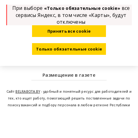
При выборе
все
«Только обязательные cookie»
сервисы Яндекс, в том числе «Карты», будут
отключены
Принять все cookie
Только обязательные cookie
Размещение в газете
Сайт
BELRABOTA.BY
- удобный и понятный ресурс для работодателей и
тех, кто ищет работу, помогающий решить поставленные задачи по
поиску вакансий и подбору персонала в любом регионе Республики
Беларусь. Мы предоставляем возможность найти работу в Минске по
всей Беларуси, т.е. получить актуальную информацию по вакантным
рабочим местам и резюме, а также размещаем объявления о
проведении семинаров, тренингов, курсов по освоению новых