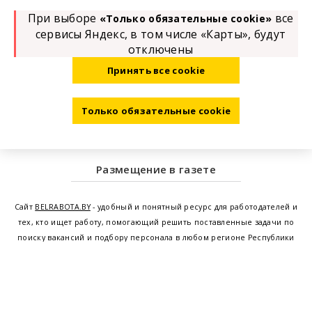
При выборе
все
«Только обязательные cookie»
сервисы Яндекс, в том числе «Карты», будут
отключены
Принять все cookie
Только обязательные cookie
Размещение в газете
Сайт
BELRABOTA.BY
- удобный и понятный ресурс для работодателей и
тех, кто ищет работу, помогающий решить поставленные задачи по
поиску вакансий и подбору персонала в любом регионе Республики
Беларусь. Мы предоставляем возможность найти работу в Минске по
всей Беларуси, т.е. получить актуальную информацию по вакантным
рабочим местам и резюме, а также размещаем объявления о
проведении семинаров, тренингов, курсов по освоению новых