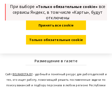
При выборе
все
«Только обязательные cookie»
сервисы Яндекс, в том числе «Карты», будут
отключены
Принять все cookie
Только обязательные cookie
Размещение в газете
Сайт
BELRABOTA.BY
- удобный и понятный ресурс для работодателей и
тех, кто ищет работу, помогающий решить поставленные задачи по
поиску вакансий и подбору персонала в любом регионе Республики
Беларусь. Мы предоставляем возможность найти работу в Минске по
всей Беларуси, т.е. получить актуальную информацию по вакантным
рабочим местам и резюме, а также размещаем объявления о
проведении семинаров, тренингов, курсов по освоению новых