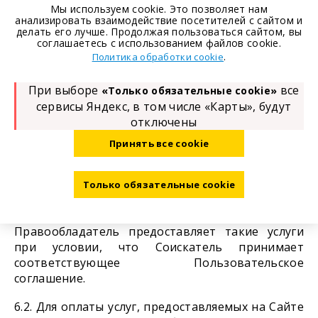
предоставление, доступ), обезличивание,
Мы используем cookie. Это позволяет нам
анализировать взаимодействие посетителей с сайтом и
блокирование, удаление, уничтожение, а также
делать его лучше. Продолжая пользоваться сайтом, вы
обработку (в том числе – автоматизированную)
соглашаетесь с использованием файлов cookie.
для целей исполнения Правообладателем своих
.
Политика обработки cookie
обязательств по настоящему Соглашению.
При выборе
все
«Только обязательные cookie»
сервисы Яндекс, в том числе «Карты», будут
отключены
6. Услуги на платной основе, связанные с
размещением резюме
Принять все cookie
Цены
Только обязательные cookie
6.1. Соискатель может воспользоваться
услугами, предоставляемыми на платной основе.
Правообладатель предоставляет такие услуги
при условии, что Соискатель принимает
соответствующее Пользовательское
соглашение.
6.2. Для оплаты услуг, предоставляемых на Сайте