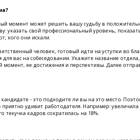
ма?
жный момент может решить вашу судьбу в положитель
у: указать свой профессиональный уровень, показать
т, кого они искали.
етственный человек, готовый идти на уступки во бла
 для вас на собеседовании. Укажите название отдела,
 момент, ее достижения и перспективы. Далее отпра
кандидате - это подходите ли вы на это место. Поэт
то приятно удивит работодателя. Например: увеличила
го текучка кадров сократилась на 18%.