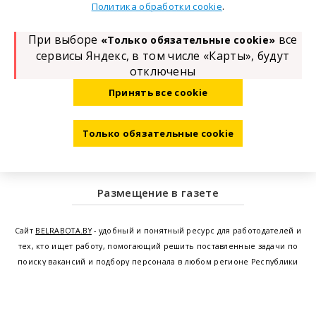
.
Политика обработки cookie
При выборе
все
«Только обязательные cookie»
сервисы Яндекс, в том числе «Карты», будут
отключены
Принять все cookie
Только обязательные cookie
Размещение в газете
Сайт
BELRABOTA.BY
- удобный и понятный ресурс для работодателей и
тех, кто ищет работу, помогающий решить поставленные задачи по
поиску вакансий и подбору персонала в любом регионе Республики
Беларусь. Мы предоставляем возможность найти работу в Минске по
всей Беларуси, т.е. получить актуальную информацию по вакантным
рабочим местам и резюме, а также размещаем объявления о