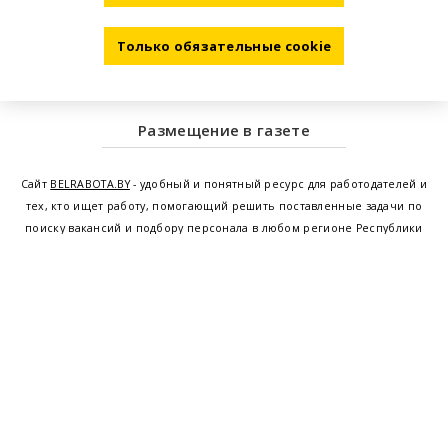
Только обязательные cookie
Размещение в газете
Сайт
BELRABOTA.BY
- удобный и понятный ресурс для работодателей и
тех, кто ищет работу, помогающий решить поставленные задачи по
поиску вакансий и подбору персонала в любом регионе Республики
Беларусь. Мы предоставляем возможность найти работу в Минске по
всей Беларуси, т.е. получить актуальную информацию по вакантным
рабочим местам и резюме, а также размещаем объявления о
проведении семинаров, тренингов, курсов по освоению новых
специальностей и повышению квалификации сотрудников. Свежие
вакансии для женщин и мужчин на сегодня от ведущих предприятий и
резюме от потенциальных сотрудников,
работа в Минске
,
Витебске
,
Гомеле
,
Гродно
,
Могилеве
,
Бресте
и других регионах Беларуси,
квалифицированная и оперативная поддержка - это все
BELRABOTA.by